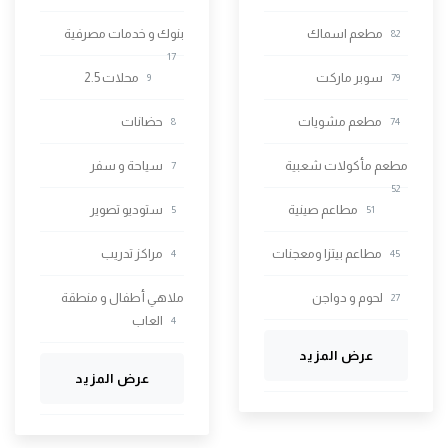
مطعم اسماك
بنوك و خدمات مصرفية
82
17
سوبر ماركت
محلات 2.5
9
79
مطعم مشويات
حضانات
8
74
مطعم مأكولات شعبية
سياحة و سفر
7
52
مطاعم صينية
ستوديو تصوير
5
51
مطاعم بيتزا ومعجنات
مراكز تدريب
4
45
لحوم و دواجن
ملاهي أطفال و منطقة
27
العاب
4
عرض المزيد
عرض المزيد