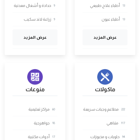
أطباء علاج طبيعي
حدادة و أشغال معدنية
9
13
أطباء عيون
زراعة لاند سكيب
9
13
عرض المزيد
عرض المزيد
ماكولات
منوعات
مطاعم وجبات سريعة
مراكز تعليمية
60
222
مقاهي
جواهرجية
18
117
حلويات و مخبوزات
أدوات مكتبية
17
94