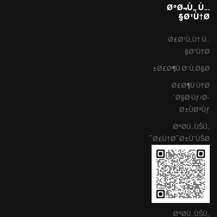
Ø³Ø¬Ù„ Ù…
Ø¹Ù†Ø§
Ø£Ø¹Ù„Ù† Ù…
Ø¹Ù†Ø§
Ø£Ø¶Ù Ø¹Ù‚Ø§Ø±
Ø£Ø¶Ù Ù†Ø
´Ø§Ø·Ùƒ/Ø­
Ø±ÙØªÙƒ
ØªØ­Ù…ÙŠÙ„
Ø£Ù†Ø¯Ø±ÙˆÙŠØ¯
ØªØ­Ù…ÙŠÙ„