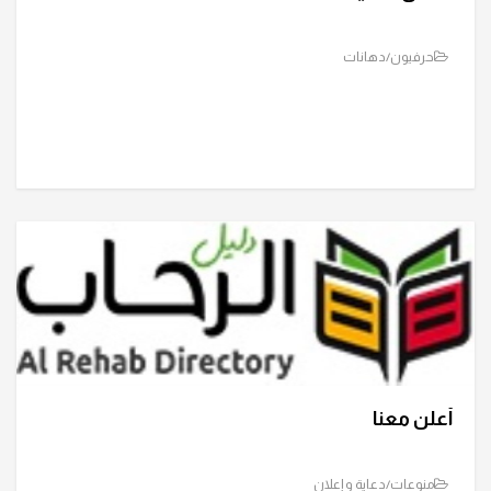
حرفيون/دهانات
أعلن معنا
منوعات/دعاية و إعلان