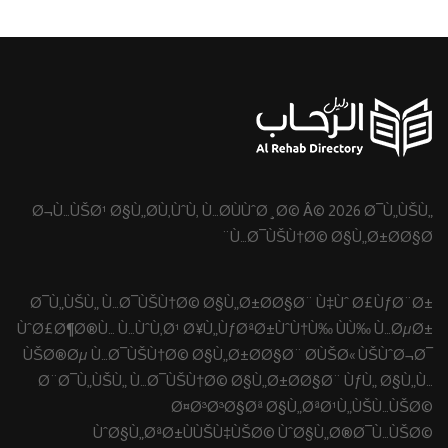
Ø¬Ù…ÙŠØ¹ Ø§Ù„Ø­Ù‚ÙˆÙ‚ Ù…Ø­ÙÙˆØ¸Ø© Â© 2026 Ø¯Ù„ÙŠÙ„
Ù…Ø¯ÙŠÙ†Ø© Ø§Ù„Ø±Ø­Ø§Ø¨
Ø¯Ù„ÙŠÙ„ Ù…Ø¯ÙŠÙ†Ø© Ø§Ù„Ø±Ø­Ø§Ø¨ Ù‡Ùˆ Ø£ÙƒØ¨Ø±
ÙˆØ£Ø¶Ø®Ù… Ù…ÙˆÙ‚Ø¹ Ø¥Ù„ÙƒØªØ±ÙˆÙ†Ù‰ ÙÙ‰ Ù…ØµØ±
ÙŠØ®Øµ Ù…Ø¯ÙŠÙ†Ø© Ø§Ù„Ø±Ø­Ø§Ø¨ Ø­ÙŠØ« ÙŠÙˆØ¬Ø¯
Ø¨Ø¯Ù„ÙŠÙ„ Ù…Ø¯ÙŠÙ†Ø© Ø§Ù„Ø±Ø­Ø§Ø¨ ÙƒÙ„ Ø§Ù„Ù…
Ø¤Ø³Ø³Ø§Øª Ø§Ù„ØªØ¹Ù„ÙŠÙ…ÙŠØ©
ÙˆØ§Ù„ØªØ±ÙÙŠÙ‡ÙŠØ© ÙˆØ§Ù„Ø®Ø¯Ù…ÙŠØ©