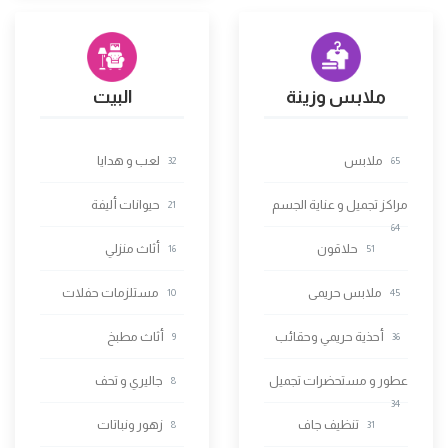
ملابس وزينة
البيت
ملابس
لعب و هدايا
32
65
مراكز تجميل و عناية الجسم
حيوانات أليفة
21
64
حلاقون
أثاث منزلي
16
51
ملابس حريمى
مستلزمات حفلات
10
45
أحذية حريمي وحقائب
أثاث مطبخ
9
36
عطور و مستحضرات تجميل
جاليري و تحف
8
34
تنظيف جاف
زهور ونباتات
8
31