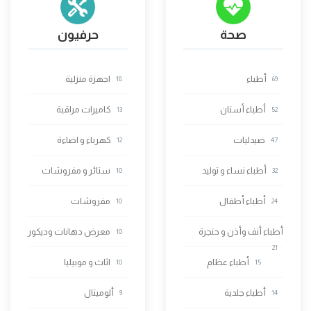
صحة
حرفيون
أطباء
اجهزة منزلية
18
69
أطباء أسنان
كاميرات مراقبة
13
52
صيدليات
كهرباء و اضاءة
12
47
أطباء نساء و توليد
ستائر و مفروشات
10
32
أطباء أطفال
مفروشات
10
24
أطباء أنف وأذن و حنجرة
معرض دهانات وديكور
10
21
أطباء عظام
اثاث و موبيليا
10
15
أطباء جلدية
ألوميتال
9
14