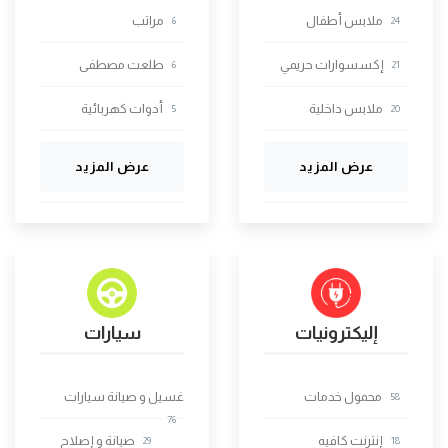
ملابس أطفال
مراتب
6
24
إكسسوارات حريمي
طلعت مصطفى
6
21
ملابس داخلية
أدوات كهربائية
5
20
عرض المزيد
عرض المزيد
إليكترونيات
سيارات
محمول خدمات
غسيل و صيانة سيارات
58
76
إنترنت كافيه
صيانة و إصلاح
29
18