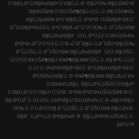
ÙˆØ§Ù„Ø¹Ù‚Ø§Ø±Ø§Øª ÙˆØ§Ù„Ù…Ø¨Ø§Ù†Ù‰ Ø§Ù„Ø¥Ù†Ø
´Ø§Ø¦ÙŠØ© ÙˆØ£ÙŠØ¶Ø§Ù‹ ÙƒÙ„ Ù…Ø§ ÙŠØ®Øµ
Ø§Ù„ØµØ­Ø© Ø³ÙˆØ§Ø¡ Ù…Ø³ØªØ´ÙÙŠØ§Øª Ø£Ùˆ
Ø¯ÙƒØ§ØªØ±Ù‡ Ù…ØªÙˆØ§Ø¬Ø¯ÙˆÙ† ÙÙ‰ Ù…Ø¯ÙŠÙ†Ø©
Ø§Ù„Ø±Ø­Ø§Ø¨ ÙƒÙ„ Ø°Ù„Ùƒ ÙˆØ£ÙƒØ«Ø±
Ø³ØªØ¬Ø¯ÙˆÙ†Ù‡ Ù…ÙˆØ¬ÙˆØ¯Ø§Ù‹ Ù„Ø¯ÙŠÙ†Ø§ ÙÙ‰
Ø¯Ù„ÙŠÙ„ Ù…Ø¯ÙŠÙ†Ø© Ø§Ù„Ø±Ø­Ø§Ø¨ ÙƒÙ…Ø§ ÙŠÙ…
ÙƒÙ†Ùƒ Ø£ÙŠØ¶Ø§Ù‹ Ø¥Ø¶Ø§ÙØ© ÙƒÙ„ Ù…Ø§ ØªÙ…Ù„Ùƒ
Ù…Ù† Ù…Ø¤Ø³Ø³Ø§Øª Ø£Ùˆ Ø¹Ù‚Ø§Ø±Ø§Øª Ø£Ùˆ
ØºÙŠØ±Ù‡Ø§ Ù…Ø¹ Ø¥Ø¶Ø§ÙØ© Ø§Ù„ØµÙˆØ±
ÙˆØ£Ø±Ù‚Ø§Ù… Ø§Ù„ØªÙ„ÙŠÙÙˆÙ†Ø§Øª
ÙˆØ§Ù„Ø¹Ù†ÙˆØ§Ù† ÙˆÙ†Ø¨Ø°Ø© ØªØ¹Ø±ÙŠÙÙŠØ© Ø¹Ù…
Ø§ ØªÙ‚Ø¯Ù…Ù‡ ÙƒÙ„ Ù‡Ø°Ø§ ÙˆØ£ÙƒØ«Ø± Ù…Ø¬Ø§Ù†Ø§Ù‹
ÙÙ‰ Ù…ÙˆÙ‚Ø¹Ù†Ø§ Ø¯Ù„ÙŠÙ„ Ù…Ø¯ÙŠÙ†Ø© Ø§Ù„Ø±Ø­
Ø§Ø¨ Ù„Ø°Ù„Ùƒ Ø³Ø§Ø±Ø¹ Ø¨Ø§Ù„ØªØ³Ø¬ÙŠÙ€Ù„ Ù…
Ø¹Ù†Ø§.