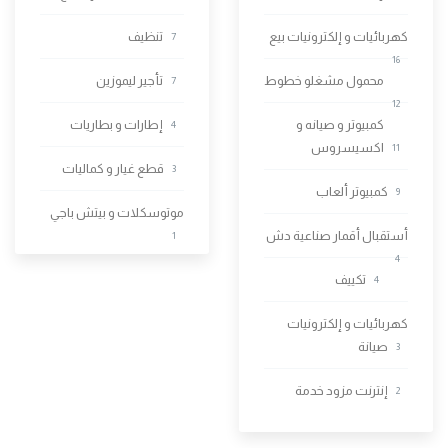
كهربائيات و إلكترونيات بيع
تنظيف
7
16
محمول مشغلو خطوط
تأجير ليموزين
7
12
كمبيوتر و صيانه و
إطارات و بطاريات
4
اكسيسروس
11
قطع غيار و كماليات
3
كمبيوتر ألعاب
9
موتوسكلات و بيتش باجي
أستقبال أقمار صناعية دش
1
4
تكييف
4
كهربائيات و إلكترونيات
صيانة
3
إنترنت مزود خدمة
2