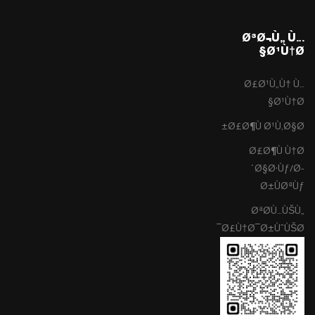
Ø³Ø¬Ù„ Ù…
Ø¹Ù†Ø§
Ø£Ø¹Ù„Ù† Ù…
Ø¹Ù†Ø§
Ø£Ø¶Ù Ø¹Ù‚Ø§Ø±
Ø£Ø¶Ù Ù†Ø
´Ø§Ø·Ùƒ/Ø­
Ø±ÙØªÙƒ
ØªØ­Ù…ÙŠÙ„
Ø£Ù†Ø¯Ø±ÙˆÙŠØ¯