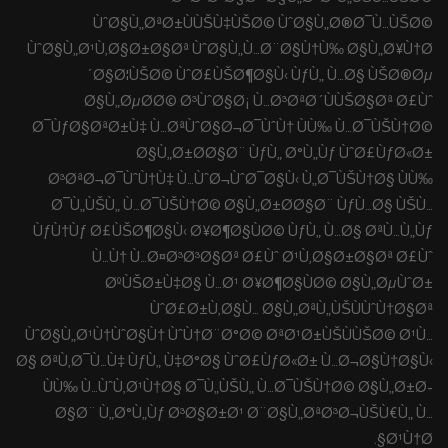
ÙˆØ§Ù„ØªØ±ÙÙŠÙ‡ÙŠØ© ÙˆØ§Ù„Ø®Ø¯Ù…ÙŠØ©
ÙˆØ§Ù„Ø¹Ù‚Ø§Ø±Ø§Øª ÙˆØ§Ù„Ù…Ø¨Ø§Ù†Ù‰ Ø§Ù„Ø¥Ù†Ø
´Ø§Ø¦ÙŠØ© ÙˆØ£ÙŠØ¶Ø§Ù‹ ÙƒÙ„ Ù…Ø§ ÙŠØ®Øµ
Ø§Ù„ØµØ­Ø© Ø³ÙˆØ§Ø¡ Ù…Ø³ØªØ´ÙÙŠØ§Øª Ø£Ùˆ
Ø¯ÙƒØ§ØªØ±Ù‡ Ù…ØªÙˆØ§Ø¬Ø¯ÙˆÙ† ÙÙ‰ Ù…Ø¯ÙŠÙ†Ø©
Ø§Ù„Ø±Ø­Ø§Ø¨ ÙƒÙ„ Ø°Ù„Ùƒ ÙˆØ£ÙƒØ«Ø±
Ø³ØªØ¬Ø¯ÙˆÙ†Ù‡ Ù…ÙˆØ¬ÙˆØ¯Ø§Ù‹ Ù„Ø¯ÙŠÙ†Ø§ ÙÙ‰
Ø¯Ù„ÙŠÙ„ Ù…Ø¯ÙŠÙ†Ø© Ø§Ù„Ø±Ø­Ø§Ø¨ ÙƒÙ…Ø§ ÙŠÙ…
ÙƒÙ†Ùƒ Ø£ÙŠØ¶Ø§Ù‹ Ø¥Ø¶Ø§ÙØ© ÙƒÙ„ Ù…Ø§ ØªÙ…Ù„Ùƒ
Ù…Ù† Ù…Ø¤Ø³Ø³Ø§Øª Ø£Ùˆ Ø¹Ù‚Ø§Ø±Ø§Øª Ø£Ùˆ
ØºÙŠØ±Ù‡Ø§ Ù…Ø¹ Ø¥Ø¶Ø§ÙØ© Ø§Ù„ØµÙˆØ±
ÙˆØ£Ø±Ù‚Ø§Ù… Ø§Ù„ØªÙ„ÙŠÙÙˆÙ†Ø§Øª
ÙˆØ§Ù„Ø¹Ù†ÙˆØ§Ù† ÙˆÙ†Ø¨Ø°Ø© ØªØ¹Ø±ÙŠÙÙŠØ© Ø¹Ù…
Ø§ ØªÙ‚Ø¯Ù…Ù‡ ÙƒÙ„ Ù‡Ø°Ø§ ÙˆØ£ÙƒØ«Ø± Ù…Ø¬Ø§Ù†Ø§Ù‹
ÙÙ‰ Ù…ÙˆÙ‚Ø¹Ù†Ø§ Ø¯Ù„ÙŠÙ„ Ù…Ø¯ÙŠÙ†Ø© Ø§Ù„Ø±Ø­
Ø§Ø¨ Ù„Ø°Ù„Ùƒ Ø³Ø§Ø±Ø¹ Ø¨Ø§Ù„ØªØ³Ø¬ÙŠÙ€Ù„ Ù…
Ø¹Ù†Ø§.