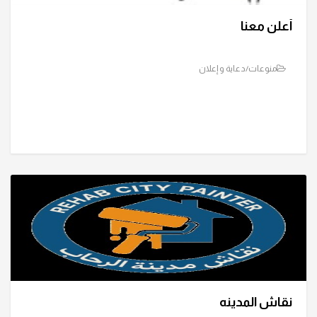
أعلن معنا
منوعات/دعاية و إعلان
نقاش المدينه