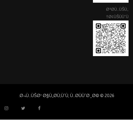
ØªØ­Ù…ÙŠÙ„
Ø¢ÙŠÙÙˆÙ†
Ø¬Ù…ÙŠØ¹ Ø§Ù„Ø­Ù‚ÙˆÙ‚ Ù…Ø­ÙÙˆØ¸Ø© ©
2026.