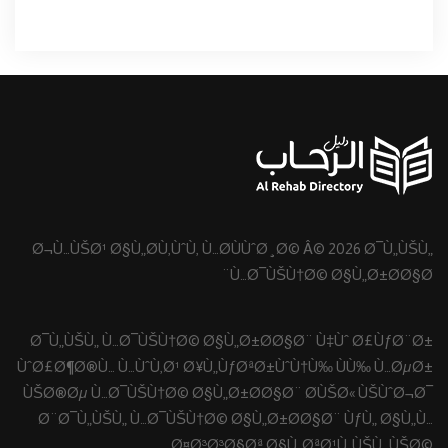
Ø¬Ù…ÙŠØ¹ Ø§Ù„Ø­Ù‚ÙˆÙ‚ Ù…Ø­ÙÙˆØ¸Ø© Â© 2026 Ø¯Ù„ÙŠÙ„
Ù…Ø¯ÙŠÙ†Ø© Ø§Ù„Ø±Ø­Ø§Ø¨
Ø¯Ù„ÙŠÙ„ Ù…Ø¯ÙŠÙ†Ø© Ø§Ù„Ø±Ø­Ø§Ø¨ Ù‡Ùˆ Ø£ÙƒØ¨Ø±
ÙˆØ£Ø¶Ø®Ù… Ù…ÙˆÙ‚Ø¹ Ø¥Ù„ÙƒØªØ±ÙˆÙ†Ù‰ ÙÙ‰ Ù…ØµØ±
ÙŠØ®Øµ Ù…Ø¯ÙŠÙ†Ø© Ø§Ù„Ø±Ø­Ø§Ø¨ Ø­ÙŠØ« ÙŠÙˆØ¬Ø¯
Ø¨Ø¯Ù„ÙŠÙ„ Ù…Ø¯ÙŠÙ†Ø© Ø§Ù„Ø±Ø­Ø§Ø¨ ÙƒÙ„ Ø§Ù„Ù…
Ø¤Ø³Ø³Ø§Øª Ø§Ù„ØªØ¹Ù„ÙŠÙ…ÙŠØ©