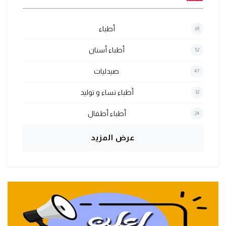
أطباء
69
أطباء أسنان
52
صيدليات
47
أطباء نساء و توليد
32
أطباء أطفال
24
عرض المزيد