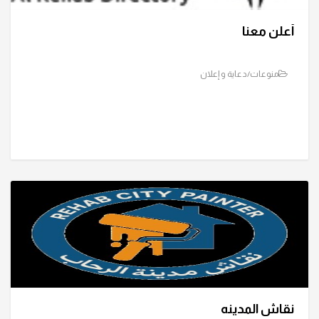
أعلن معنا
منوعات/دعاية و إعلان
نقاش المدينه