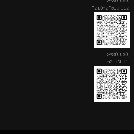
ØªØ­Ù…ÙŠÙ„
Ø£Ù†Ø¯Ø±ÙˆÙŠØ¯
ØªØ­Ù…ÙŠÙ„
Ø¢ÙŠÙÙˆÙ†