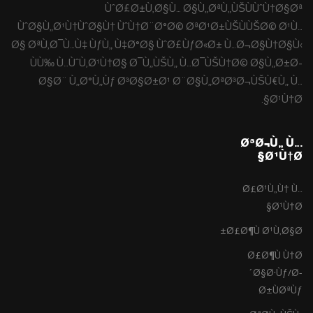
ÙˆØ£Ø±Ù‚Ø§Ù… Ø§Ù„ØªÙ„ÙŠÙÙˆÙ†Ø§Øª
ÙˆØ§Ù„Ø¹Ù†ÙˆØ§Ù† ÙˆÙ†Ø¨Ø°Ø© ØªØ¹Ø±ÙŠÙÙŠØ© Ø¹Ù…
Ø§ ØªÙ‚Ø¯Ù…Ù‡ ÙƒÙ„ Ù‡Ø°Ø§ ÙˆØ£ÙƒØ«Ø± Ù…Ø¬Ø§Ù†Ø§Ù‹
ÙÙ‰ Ù…ÙˆÙ‚Ø¹Ù†Ø§ Ø¯Ù„ÙŠÙ„ Ù…Ø¯ÙŠÙ†Ø© Ø§Ù„Ø±Ø­
Ø§Ø¨ Ù„Ø°Ù„Ùƒ Ø³Ø§Ø±Ø¹ Ø¨Ø§Ù„ØªØ³Ø¬ÙŠÙ€Ù„ Ù…
Ø¹Ù†Ø§.
Ø³Ø¬Ù„ Ù…
Ø¹Ù†Ø§
Ø£Ø¹Ù„Ù† Ù…
Ø¹Ù†Ø§
Ø£Ø¶Ù Ø¹Ù‚Ø§Ø±
Ø£Ø¶Ù Ù†Ø
´Ø§Ø·Ùƒ/Ø­
Ø±ÙØªÙƒ