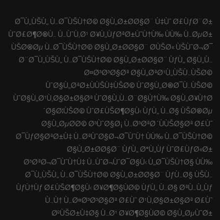
Ø¯Ù„ÙŠÙ„ Ù…Ø¯ÙŠÙ†Ø© Ø§Ù„Ø±Ø­Ø§Ø¨ Ù‡Ùˆ Ø£ÙƒØ¨Ø±
ÙˆØ£Ø¶Ø®Ù… Ù…ÙˆÙ‚Ø¹ Ø¥Ù„ÙƒØªØ±ÙˆÙ†Ù‰ ÙÙ‰ Ù…ØµØ±
ÙŠØ®Øµ Ù…Ø¯ÙŠÙ†Ø© Ø§Ù„Ø±Ø­Ø§Ø¨ Ø­ÙŠØ« ÙŠÙˆØ¬Ø¯
Ø¨Ø¯Ù„ÙŠÙ„ Ù…Ø¯ÙŠÙ†Ø© Ø§Ù„Ø±Ø­Ø§Ø¨ ÙƒÙ„ Ø§Ù„Ù…
Ø¤Ø³Ø³Ø§Øª Ø§Ù„ØªØ¹Ù„ÙŠÙ…ÙŠØ©
ÙˆØ§Ù„ØªØ±ÙÙŠÙ‡ÙŠØ© ÙˆØ§Ù„Ø®Ø¯Ù…ÙŠØ©
ÙˆØ§Ù„Ø¹Ù‚Ø§Ø±Ø§Øª ÙˆØ§Ù„Ù…Ø¨Ø§Ù†Ù‰ Ø§Ù„Ø¥Ù†Ø
´Ø§Ø¦ÙŠØ© ÙˆØ£ÙŠØ¶Ø§Ù‹ ÙƒÙ„ Ù…Ø§ ÙŠØ®Øµ
Ø§Ù„ØµØ­Ø© Ø³ÙˆØ§Ø¡ Ù…Ø³ØªØ´ÙÙŠØ§Øª Ø£Ùˆ
Ø¯ÙƒØ§ØªØ±Ù‡ Ù…ØªÙˆØ§Ø¬Ø¯ÙˆÙ† ÙÙ‰ Ù…Ø¯ÙŠÙ†Ø©
Ø§Ù„Ø±Ø­Ø§Ø¨ ÙƒÙ„ Ø°Ù„Ùƒ ÙˆØ£ÙƒØ«Ø±
Ø³ØªØ¬Ø¯ÙˆÙ†Ù‡ Ù…ÙˆØ¬ÙˆØ¯Ø§Ù‹ Ù„Ø¯ÙŠÙ†Ø§ ÙÙ‰
Ø¯Ù„ÙŠÙ„ Ù…Ø¯ÙŠÙ†Ø© Ø§Ù„Ø±Ø­Ø§Ø¨ ÙƒÙ…Ø§ ÙŠÙ…
ÙƒÙ†Ùƒ Ø£ÙŠØ¶Ø§Ù‹ Ø¥Ø¶Ø§ÙØ© ÙƒÙ„ Ù…Ø§ ØªÙ…Ù„Ùƒ
Ù…Ù† Ù…Ø¤Ø³Ø³Ø§Øª Ø£Ùˆ Ø¹Ù‚Ø§Ø±Ø§Øª Ø£Ùˆ
ØºÙŠØ±Ù‡Ø§ Ù…Ø¹ Ø¥Ø¶Ø§ÙØ© Ø§Ù„ØµÙˆØ±