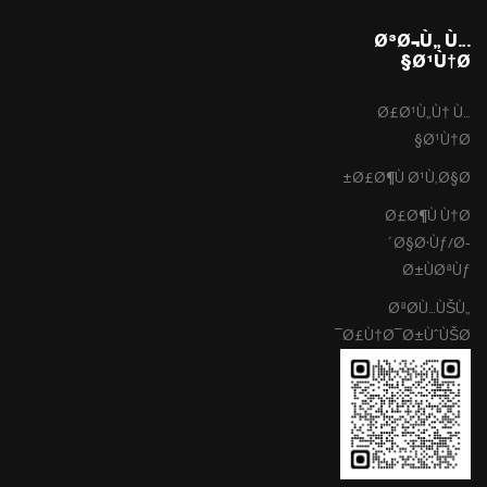
Ø³Ø¬Ù„ Ù…
Ø¹Ù†Ø§
Ø£Ø¹Ù„Ù† Ù…
Ø¹Ù†Ø§
Ø£Ø¶Ù Ø¹Ù‚Ø§Ø±
Ø£Ø¶Ù Ù†Ø
´Ø§Ø·Ùƒ/Ø­
Ø±ÙØªÙƒ
ØªØ­Ù…ÙŠÙ„
Ø£Ù†Ø¯Ø±ÙˆÙŠØ¯