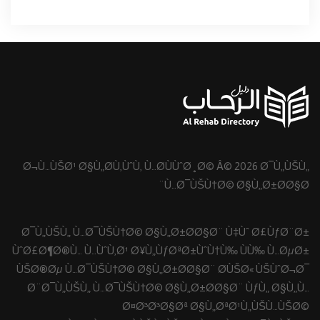
Ø¬Ù…ÙŠØ¹ Ø§Ù„Ø­Ù‚ÙˆÙ‚ Ù…Ø­ÙÙˆØ¸Ø© Â© 2026 Ø¯Ù„ÙŠÙ„
Ù…Ø¯ÙŠÙ†Ø© Ø§Ù„Ø±Ø­Ø§Ø¨
Ø¯Ù„ÙŠÙ„ Ù…Ø¯ÙŠÙ†Ø© Ø§Ù„Ø±Ø­Ø§Ø¨ Ù‡Ùˆ Ø£ÙƒØ¨Ø±
ÙˆØ£Ø¶Ø®Ù… Ù…ÙˆÙ‚Ø¹ Ø¥Ù„ÙƒØªØ±ÙˆÙ†Ù‰ ÙÙ‰ Ù…ØµØ±
ÙŠØ®Øµ Ù…Ø¯ÙŠÙ†Ø© Ø§Ù„Ø±Ø­Ø§Ø¨ Ø­ÙŠØ« ÙŠÙˆØ¬Ø¯
Ø¨Ø¯Ù„ÙŠÙ„ Ù…Ø¯ÙŠÙ†Ø© Ø§Ù„Ø±Ø­Ø§Ø¨ ÙƒÙ„ Ø§Ù„Ù…
Ø¤Ø³Ø³Ø§Øª Ø§Ù„ØªØ¹Ù„ÙŠÙ…ÙŠØ©