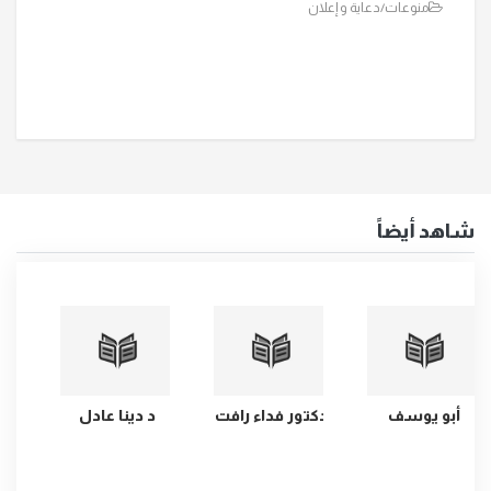
منوعات/دعاية و إعلان
شاهد أيضاً
cottonil
أبو يوسف
دكتور فداء رافت
د 