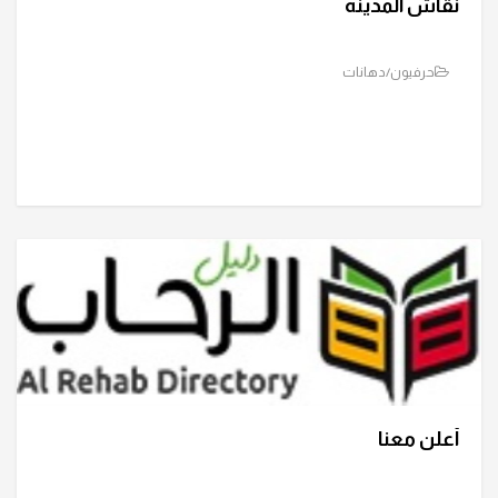
نقاش المدينه
حرفيون/دهانات
أعلن معنا