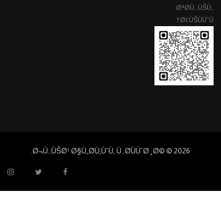
ØªØ­Ù…ÙŠÙ„
Ø¢ÙŠÙÙˆÙ†
Ø¬Ù…ÙŠØ¹ Ø§Ù„Ø­Ù‚ÙˆÙ‚ Ù…Ø­ÙÙˆØ¸Ø© ©
2026.