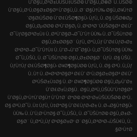
ÙˆØ§Ù„ØªØ±ÙÙŠÙ‡ÙŠØ© ÙˆØ§Ù„Ø®Ø¯Ù…ÙŠØ©
ÙˆØ§Ù„Ø¹Ù‚Ø§Ø±Ø§Øª ÙˆØ§Ù„Ù…Ø¨Ø§Ù†Ù‰ Ø§Ù„Ø¥Ù†Ø
´Ø§Ø¦ÙŠØ© ÙˆØ£ÙŠØ¶Ø§Ù‹ ÙƒÙ„ Ù…Ø§ ÙŠØ®Øµ
Ø§Ù„ØµØ­Ø© Ø³ÙˆØ§Ø¡ Ù…Ø³ØªØ´ÙÙŠØ§Øª Ø£Ùˆ
Ø¯ÙƒØ§ØªØ±Ù‡ Ù…ØªÙˆØ§Ø¬Ø¯ÙˆÙ† ÙÙ‰ Ù…Ø¯ÙŠÙ†Ø©
Ø§Ù„Ø±Ø­Ø§Ø¨ ÙƒÙ„ Ø°Ù„Ùƒ ÙˆØ£ÙƒØ«Ø±
Ø³ØªØ¬Ø¯ÙˆÙ†Ù‡ Ù…ÙˆØ¬ÙˆØ¯Ø§Ù‹ Ù„Ø¯ÙŠÙ†Ø§ ÙÙ‰
Ø¯Ù„ÙŠÙ„ Ù…Ø¯ÙŠÙ†Ø© Ø§Ù„Ø±Ø­Ø§Ø¨ ÙƒÙ…Ø§ ÙŠÙ…
ÙƒÙ†Ùƒ Ø£ÙŠØ¶Ø§Ù‹ Ø¥Ø¶Ø§ÙØ© ÙƒÙ„ Ù…Ø§ ØªÙ…Ù„Ùƒ
Ù…Ù† Ù…Ø¤Ø³Ø³Ø§Øª Ø£Ùˆ Ø¹Ù‚Ø§Ø±Ø§Øª Ø£Ùˆ
ØºÙŠØ±Ù‡Ø§ Ù…Ø¹ Ø¥Ø¶Ø§ÙØ© Ø§Ù„ØµÙˆØ±
ÙˆØ£Ø±Ù‚Ø§Ù… Ø§Ù„ØªÙ„ÙŠÙÙˆÙ†Ø§Øª
ÙˆØ§Ù„Ø¹Ù†ÙˆØ§Ù† ÙˆÙ†Ø¨Ø°Ø© ØªØ¹Ø±ÙŠÙÙŠØ© Ø¹Ù…
Ø§ ØªÙ‚Ø¯Ù…Ù‡ ÙƒÙ„ Ù‡Ø°Ø§ ÙˆØ£ÙƒØ«Ø± Ù…Ø¬Ø§Ù†Ø§Ù‹
ÙÙ‰ Ù…ÙˆÙ‚Ø¹Ù†Ø§ Ø¯Ù„ÙŠÙ„ Ù…Ø¯ÙŠÙ†Ø© Ø§Ù„Ø±Ø­
Ø§Ø¨ Ù„Ø°Ù„Ùƒ Ø³Ø§Ø±Ø¹ Ø¨Ø§Ù„ØªØ³Ø¬ÙŠÙ€Ù„ Ù…
Ø¹Ù†Ø§.