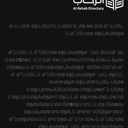
Ø¬Ù…ÙŠØ¹ Ø§Ù„Ø­Ù‚ÙˆÙ‚ Ù…Ø­ÙÙˆØ¸Ø© Â© 2026 Ø¯Ù„ÙŠÙ„
Ù…Ø¯ÙŠÙ†Ø© Ø§Ù„Ø±Ø­Ø§Ø¨
Ø¯Ù„ÙŠÙ„ Ù…Ø¯ÙŠÙ†Ø© Ø§Ù„Ø±Ø­Ø§Ø¨ Ù‡Ùˆ Ø£ÙƒØ¨Ø±
ÙˆØ£Ø¶Ø®Ù… Ù…ÙˆÙ‚Ø¹ Ø¥Ù„ÙƒØªØ±ÙˆÙ†Ù‰ ÙÙ‰ Ù…ØµØ±
ÙŠØ®Øµ Ù…Ø¯ÙŠÙ†Ø© Ø§Ù„Ø±Ø­Ø§Ø¨ Ø­ÙŠØ« ÙŠÙˆØ¬Ø¯
Ø¨Ø¯Ù„ÙŠÙ„ Ù…Ø¯ÙŠÙ†Ø© Ø§Ù„Ø±Ø­Ø§Ø¨ ÙƒÙ„ Ø§Ù„Ù…
Ø¤Ø³Ø³Ø§Øª Ø§Ù„ØªØ¹Ù„ÙŠÙ…ÙŠØ©
ÙˆØ§Ù„ØªØ±ÙÙŠÙ‡ÙŠØ© ÙˆØ§Ù„Ø®Ø¯Ù…ÙŠØ©
ÙˆØ§Ù„Ø¹Ù‚Ø§Ø±Ø§Øª ÙˆØ§Ù„Ù…Ø¨Ø§Ù†Ù‰ Ø§Ù„Ø¥Ù†Ø
´Ø§Ø¦ÙŠØ© ÙˆØ£ÙŠØ¶Ø§Ù‹ ÙƒÙ„ Ù…Ø§ ÙŠØ®Øµ
Ø§Ù„ØµØ­Ø© Ø³ÙˆØ§Ø¡ Ù…Ø³ØªØ´ÙÙŠØ§Øª Ø£Ùˆ
Ø¯ÙƒØ§ØªØ±Ù‡ Ù…ØªÙˆØ§Ø¬Ø¯ÙˆÙ† ÙÙ‰ Ù…Ø¯ÙŠÙ†Ø©
Ø§Ù„Ø±Ø­Ø§Ø¨ ÙƒÙ„ Ø°Ù„Ùƒ ÙˆØ£ÙƒØ«Ø±