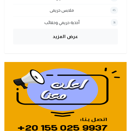
ملابس حريمى
45
أحذية حريمي وحقائب
36
عرض المزيد