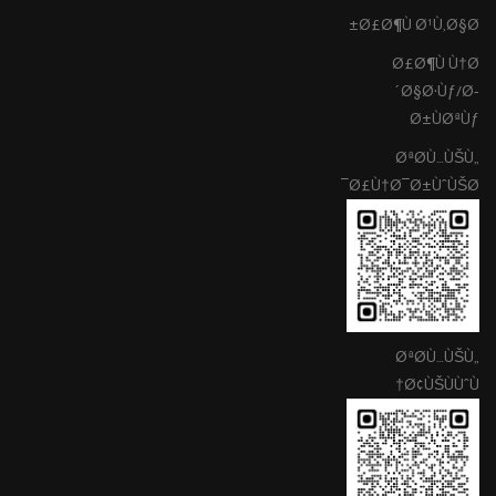
Ø£Ø¶Ù Ø¹Ù‚Ø§Ø±
Ø£Ø¶Ù Ù†Ø
´Ø§Ø·Ùƒ/Ø­
Ø±ÙØªÙƒ
ØªØ­Ù…ÙŠÙ„
Ø£Ù†Ø¯Ø±ÙˆÙŠØ¯
ØªØ­Ù…ÙŠÙ„
Ø¢ÙŠÙÙˆÙ†