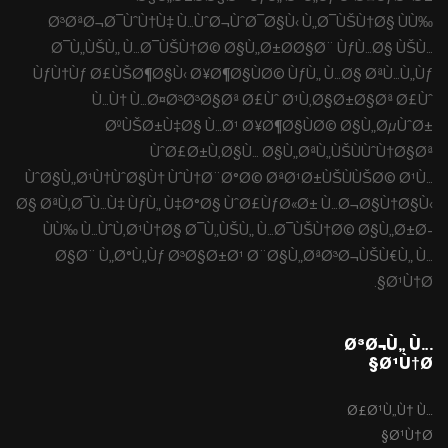
Ø³ØªØ¬Ø¯ÙˆÙ†Ù‡ Ù…ÙˆØ¬ÙˆØ¯Ø§Ù‹ Ù„Ø¯ÙŠÙ†Ø§ ÙÙ‰
Ø¯Ù„ÙŠÙ„ Ù…Ø¯ÙŠÙ†Ø© Ø§Ù„Ø±Ø­Ø§Ø¨ ÙƒÙ…Ø§ ÙŠÙ…
ÙƒÙ†Ùƒ Ø£ÙŠØ¶Ø§Ù‹ Ø¥Ø¶Ø§ÙØ© ÙƒÙ„ Ù…Ø§ ØªÙ…Ù„Ùƒ
Ù…Ù† Ù…Ø¤Ø³Ø³Ø§Øª Ø£Ùˆ Ø¹Ù‚Ø§Ø±Ø§Øª Ø£Ùˆ
ØºÙŠØ±Ù‡Ø§ Ù…Ø¹ Ø¥Ø¶Ø§ÙØ© Ø§Ù„ØµÙˆØ±
ÙˆØ£Ø±Ù‚Ø§Ù… Ø§Ù„ØªÙ„ÙŠÙÙˆÙ†Ø§Øª
ÙˆØ§Ù„Ø¹Ù†ÙˆØ§Ù† ÙˆÙ†Ø¨Ø°Ø© ØªØ¹Ø±ÙŠÙÙŠØ© Ø¹Ù…
Ø§ ØªÙ‚Ø¯Ù…Ù‡ ÙƒÙ„ Ù‡Ø°Ø§ ÙˆØ£ÙƒØ«Ø± Ù…Ø¬Ø§Ù†Ø§Ù‹
ÙÙ‰ Ù…ÙˆÙ‚Ø¹Ù†Ø§ Ø¯Ù„ÙŠÙ„ Ù…Ø¯ÙŠÙ†Ø© Ø§Ù„Ø±Ø­
Ø§Ø¨ Ù„Ø°Ù„Ùƒ Ø³Ø§Ø±Ø¹ Ø¨Ø§Ù„ØªØ³Ø¬ÙŠÙ€Ù„ Ù…
Ø¹Ù†Ø§.
Ø³Ø¬Ù„ Ù…
Ø¹Ù†Ø§
Ø£Ø¹Ù„Ù† Ù…
Ø¹Ù†Ø§