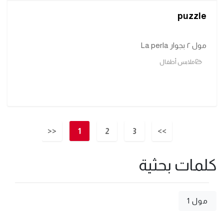
puzzle
مول ٢ بجوار La perla
ملابس أطفال
<<
1
2
3
>>
كلمات بحثية
مول 1