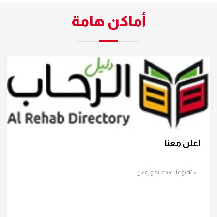
أماكن هامة
أعلن معنا
منوعات/دعاية و إعلان