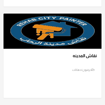
نقاش المدينه
حرفيون/دهانات