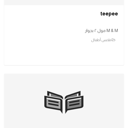
teepee
M & M مول ٢ بجوار
ملابس أطفال